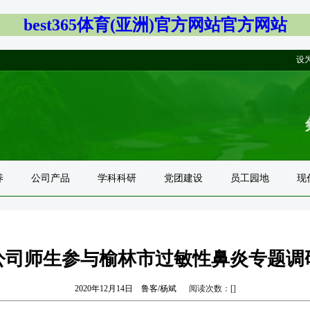
best365体育(亚洲)官方网站官方网站
设
养
公司产品
学科科研
党团建设
员工园地
现
公司师生参与榆林市过敏性鼻炎专题调
2020年12月14日
鲁客/杨斌
阅读次数：[
]