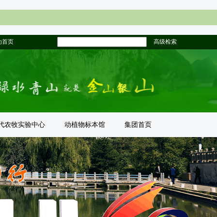
为首页
高级检索
代农牧实验中心
动植物标本馆
集团首页