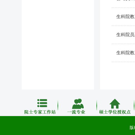
生科院教
生科院员
生科院教
版