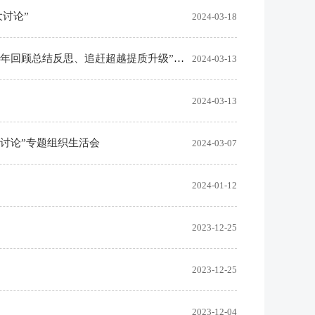
大讨论”
2024-03-18
总结反思、追赶超越提质升级”大讨论学习会
2024-03-13
2024-03-13
大讨论”专题组织生活会
2024-03-07
2024-01-12
2023-12-25
2023-12-25
2023-12-04