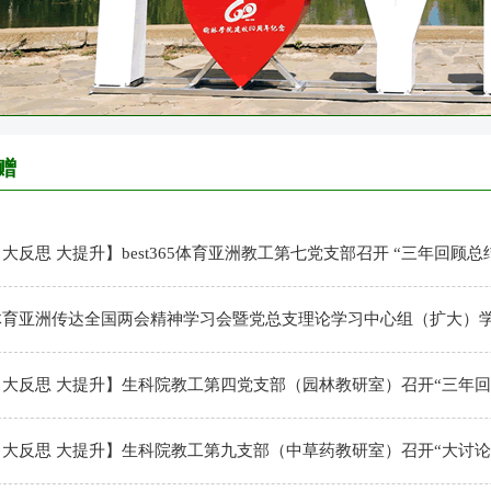
赠
 大反思 大提升】best365体育亚洲教工第七党支部召开 “三年回
365体育亚洲传达全国两会精神学习会暨党总支理论学习中心组（扩大）
 大反思 大提升】生科院教工第四党支部（园林教研室）召开“三年
 大反思 大提升】生科院教工第九支部（中草药教研室）召开“大讨论