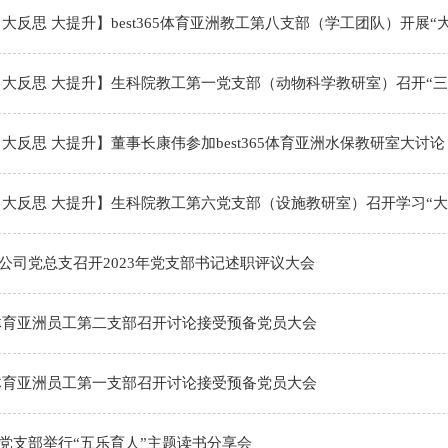
 大反思 大提升】best365体育亚洲教工第八支部（学工团队）开展“
 大反思 大提升】生科院教工第一党支部（动物科学教研室）召开“三年回顾
 大反思 大提升】董事长康伟参加best365体育亚洲水保教研室大讨论
 大反思 大提升】生科院教工第六党支部（设施教研室）召开学习“
公司党总支召开2023年党支部书记述职评议大会
365体育亚洲员工第二支部召开讨论接受预备党员大会
365体育亚洲员工第一支部召开讨论接受预备党员大会
党支部举行“五乐育人”主题读书分享会