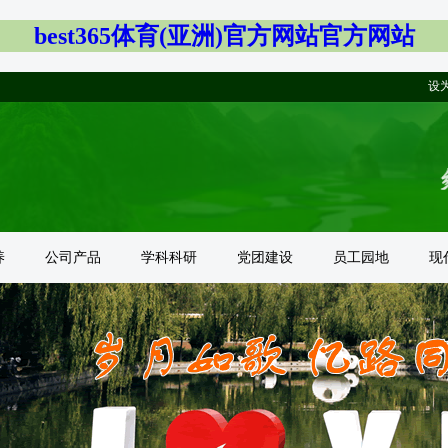
best365体育(亚洲)官方网站官方网站
设
养
公司产品
学科科研
党团建设
员工园地
现