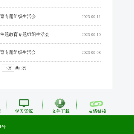
育专题组织生活会
2023-09-11
主题教育专题组织生活会
2023-09-10
育专题组织生活会
2023-09-08
下页
共15页
1号