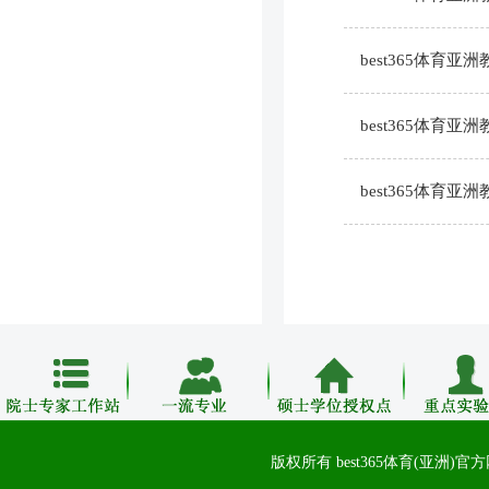
best365体
best365体育
best365体育
版权所有 best365体育(亚洲