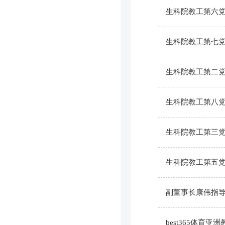
生科院教工第六党
生科院教工第七党
生科院教工第二党
生科院教工第八党
生科院教工第三党
生科院教工第五党
副董事长康伟指导
best365体育