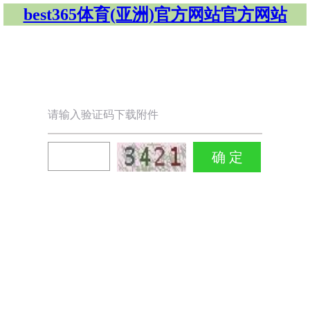
best365体育(亚洲)官方网站官方网站
请输入验证码下载附件