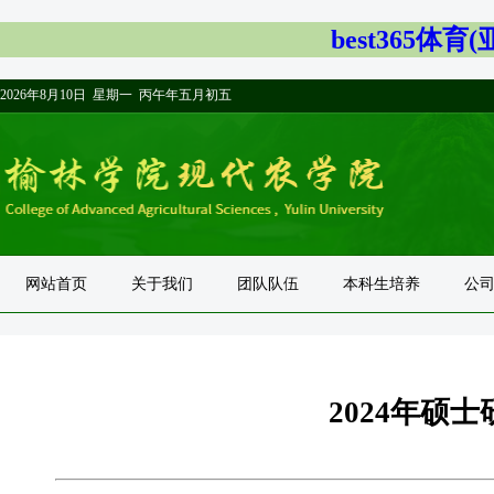
best365体
2026年8月10日 星期一 丙午年五月初五
网站首页
关于我们
团队队伍
本科生培养
公
2024年硕