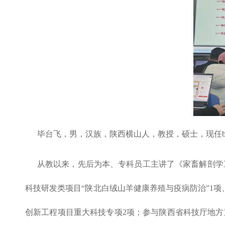
毕台飞，男，汉族，陕西横山人，教授，硕士，现任be
从教以来，先后为本、专科员工主讲了《家畜解剖学
科技研发类项目“陕北白绒山羊健康养殖与疫病防治”1项
创新工程项目重大科技专项2项；参与陕西省科技厅地方