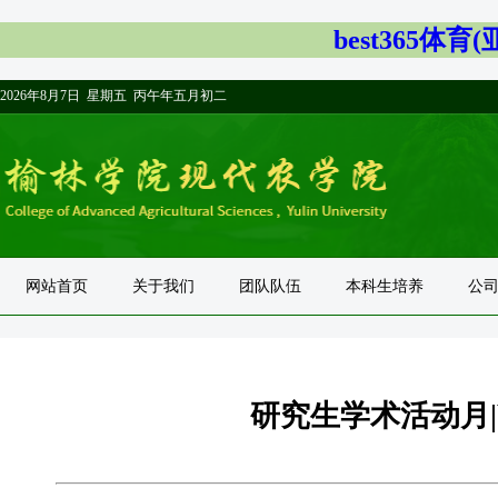
best365体
2026年8月7日 星期五 丙午年五月初二
网站首页
关于我们
团队队伍
本科生培养
公
研究生学术活动月|