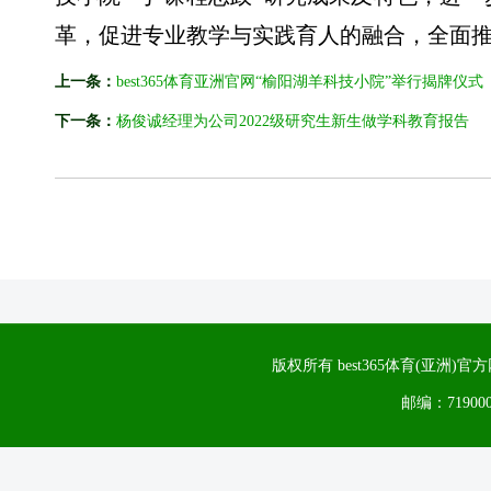
革，促进专业教学与实践育人的融合，全面
上一条：
best365体育亚洲官网“榆阳湖羊科技小院”举行揭牌仪式
下一条：
杨俊诚经理为公司2022级研究生新生做学科教育报告
版权所有 best365体育(亚洲
邮编：71900