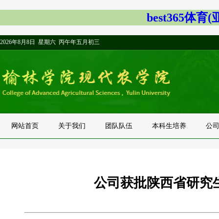
best365体
2026年8月8日 星期六 丙午年五月初三
网站首页
关于我们
团队队伍
本科生培养
公
公司获批陕西省研究