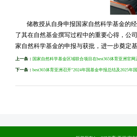
储教授从自身申报国家自然科学基金的经
了其在自然基金撰写过程中的重要心得，公
家自然科学基金的申报与获批，进一步奠定
上一条：
国家自然科学基金区域联合项目在best365体育亚洲官
下一条：
best365体育亚洲召开“2024年国基金申报总结及2025