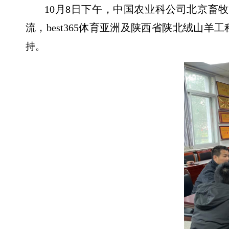
10
月
8
日下午，中国农业科公司北京畜牧
流
，best365体育亚洲及陕西省陕北绒山
持。