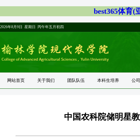
best365体
2026年8月9日 星期日 丙午年五月初四
网站首页
关于我们
团队队伍
本科生培养
公
中国农科院储明星教