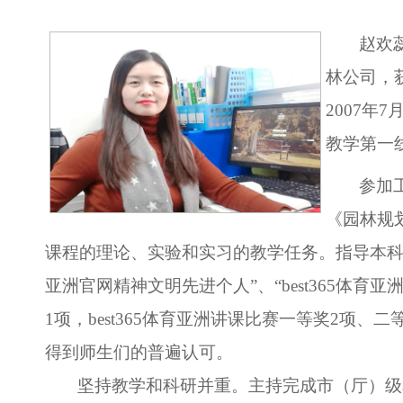
赵欢
林公司，
2007
年
7
教学第一
参加
《园林规
课程的理论、实验和实习的教学任务。指导本
亚洲官网精神文明先进个人”、“best365体育
1
项，best365体育亚洲讲课比赛一等奖
2
项、二
得到师生们的普遍认可。
坚持教学和科研并重。主持完成市（厅）级