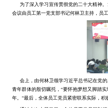
为了深入学习宣传贯彻党的二十大精神。10
会议由员工第一党支部书记何林卫主持，员
会上，由何林卫领学习近平总书记在党的
青年群体的殷切嘱托，“要怀抱梦想又脚踏
年。”最后，全体员工党员紧密联系实际，积