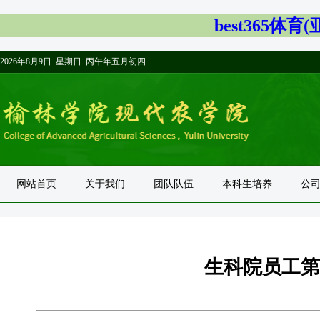
best365体
2026年8月9日 星期日 丙午年五月初四
网站首页
关于我们
团队队伍
本科生培养
公
生科院员工第