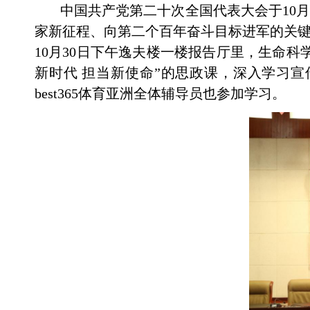
中国共产党第二十次全国代表大会于10月
家新征程、向第二个百年奋斗目标进军的关
10月30日下午逸夫楼一楼报告厅里，生命
新时代 担当新使命”的思政课，深入学习
best365体育亚洲全体辅导员也参加学习。