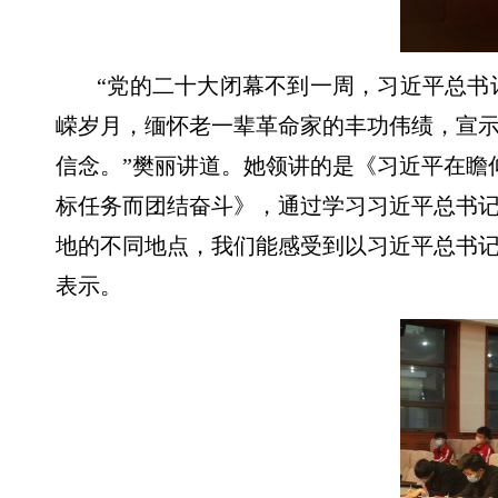
“党的二十大闭幕不到一周，习近平总书
嵘岁月，缅怀老一辈革命家的丰功伟绩，宣
信念。”樊丽讲道。她领讲的是《习近平在瞻
标任务而团结奋斗》，通过学习习近平总书
地的不同地点，我们能感受到以习近平总书
表示。