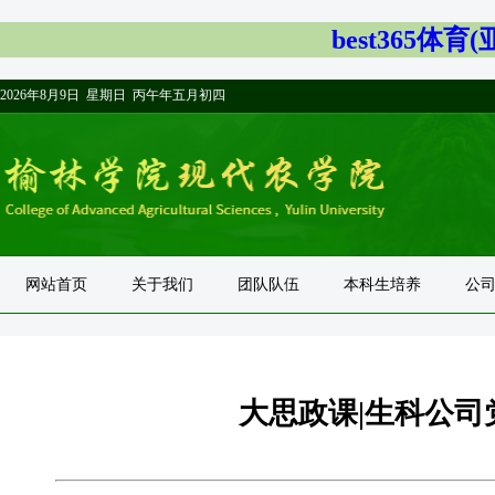
best365体
2026年8月9日 星期日 丙午年五月初四
网站首页
关于我们
团队队伍
本科生培养
公
大思政课|生科公