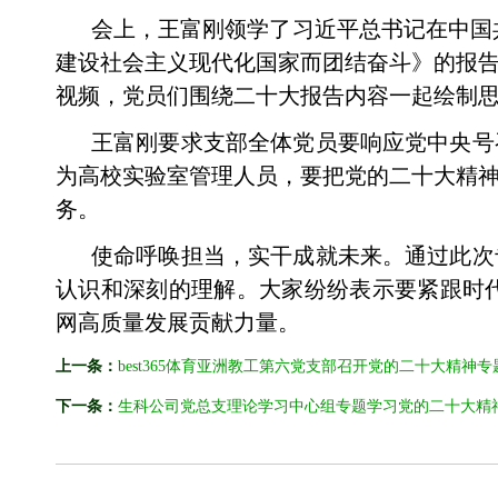
会上，王富刚领学了习近平总书记在中国
建设社会主义现代化国家而团结奋斗》的报
视频，党员们
围绕二十大报告内容一起绘制
王富刚要求支部全体党员要响应党中央号
为高校实验室管理人员，要把党的二十大精
务。
使命呼唤担当，实干成就未来。通过此次
认识和深刻的理解。大家纷纷表示要紧跟时代
网高质量发展贡献力量。
上一条：
best365体育亚洲教工第六党支部召开党的二十大精神
下一条：
生科公司党总支理论学习中心组专题学习党的二十大精